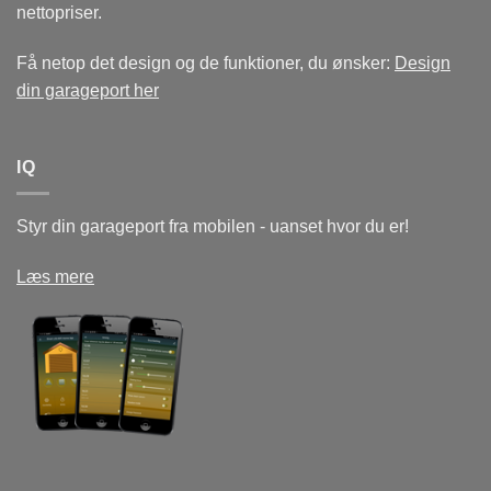
nettopriser.
Få netop det design og de funktioner, du ønsker:
Design
din garageport her
IQ
Styr din garageport fra mobilen - uanset hvor du er!
Læs mere