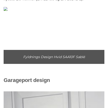
Fyldnings Design Hvid SAA10F Sablé
Garageport design