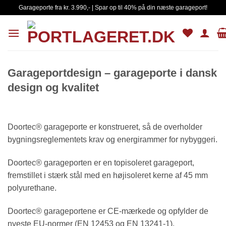
Fortsæt
Garageporte fra kr. 3.990,- | Spar op til 40% på din næste garageport!
til
indhold
Garageportdesign – garageporte i dansk
design og kvalitet
Doortec® garageporte er konstrueret, så de overholder
bygningsreglementets krav og energirammer for nybyggeri.
Doortec® garageporten er en topisoleret garageport,
fremstillet i stærk stål med en højisoleret kerne af 45 mm
polyurethane.
Doortec® garageportene er CE-mærkede og opfylder de
nyeste EU-normer (EN 12453 og EN 13241-1).