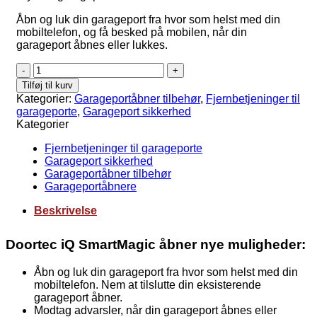
Åbn og luk din garageport fra hvor som helst med din
mobiltelefon, og få besked på mobilen, når din
garageport åbnes eller lukkes.
SmartMagic
-
Tilføj til kurv
opgrader
Kategorier:
Garageportåbner tilbehør
,
Fjernbetjeninger til
din
garageporte
,
Garageport sikkerhed
portåbner
Kategorier
til
iQ
Fjernbetjeninger til garageporte
antal
Garageport sikkerhed
Garageportåbner tilbehør
Garageportåbnere
Beskrivelse
Doortec iQ SmartMagic åbner nye muligheder:
Åbn og luk din garageport fra hvor som helst med din
mobiltelefon. Nem at tilslutte din eksisterende
garageport åbner.
Modtag advarsler, når din garageport åbnes eller