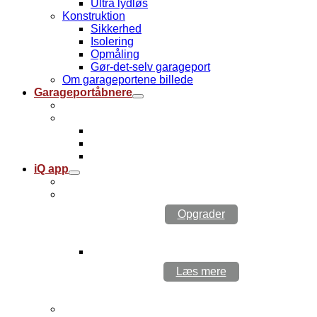
Ultra lydløs
Konstruktion
Sikkerhed
Isolering
Opmåling
Gør-det-selv garageport
Om garageportene billede
Garageportåbnere
Garageportåbner billede
Find garageportåbner
Guide til garageportåbnere
iQ garageportåbner app
Udstyr til garageportåbnere
iQ app
iQ billede
Opgrader din garageportåbner til iQ
Opgrader
iQ app
Læs mere
Garageportåbnere med iQ inkluderet