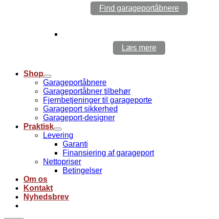
Find garageportåbnere
iQ lys
Læs mere
Shop
Garageportåbnere
Garageportåbner tilbehør
Fjernbetjeninger til garageporte
Garageport sikkerhed
Garageport-designer
Praktisk
Levering
Garanti
Finansiering af garageport
Nettopriser
Betingelser
Om os
Kontakt
Nyhedsbrev