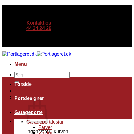
Fortsæt
Garageporte fra kr. 3.990,- | Spar op til 40% på din
til
næste garageport!
indhold
Kontakt os
44 34 24 29
Garageporte fra kr. 3.990,- | Spar op til 40% på din
næste garageport!
Menu
Søg
efter:
Forside
Portdesigner
Garageporte
Garageportdesign
Farver
Ingen varer i kurven.
Vinduer