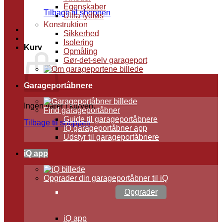
Egenskaber
Tilbage til shoppen
Ultra lydløs
Konstruktion
Sikkerhed
Isolering
Kurv
Opmåling
Gør-det-selv garageport
Garageportåbnere
Ingen varer i kurven.
Find garageportåbner
Guide til garageportåbnere
Tilbage til shoppen
iQ garageportåbner app
Udstyr til garageportåbnere
iQ app
Opgrader din garageportåbner til iQ
Opgrader
iQ app