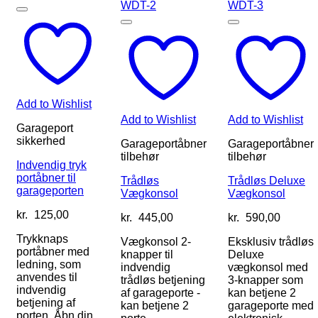
Add to Wishlist
Add to Wishlist
Add to Wishlist
Garageport
sikkerhed
Garageportåbner
Garageportåbner
tilbehør
tilbehør
Indvendig tryk
portåbner til
Trådløs
Trådløs Deluxe
garageporten
Vægkonsol
Vægkonsol
kr.
125,00
kr.
445,00
kr.
590,00
Trykknaps
Vægkonsol 2-
Eksklusiv trådløs
portåbner med
knapper til
Deluxe
ledning, som
indvendig
vægkonsol med
anvendes til
trådløs betjening
3-knapper som
indvendig
af garageporte -
kan betjene 2
betjening af
kan betjene 2
garageporte med
porten. Åbn din