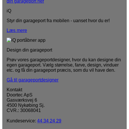
din garageport her
iQ
Styr din garageport fra mobilen - uanset hvor du er!
Læs mere
Design din garageport
Prøv vores garageportdesigner, hvor du kan designe din
egen garageport. Vælg størrelse, farve, design, vinduer
etc. og få din garageport præcis, som du vil have den.
Gå til garageportdesigner
Kontakt
Doortec ApS
Gasværksvej 6
4500 Nykøbing Sj.
CVR.: 30068041
Kundeservice:
44 34 24 29