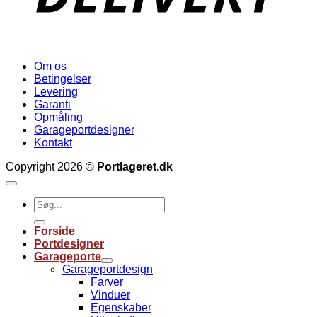
Om os
Betingelser
Levering
Garanti
Opmåling
Garageportdesigner
Kontakt
Copyright 2026 ©
Portlageret.dk
Søg
efter:
Forside
Portdesigner
Garageporte
Garageportdesign
Farver
Vinduer
Egenskaber