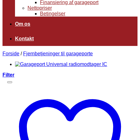
Finansiering af garageport
Nettopriser
Betingelser
Om os
Kontakt
Forside
/
Fjernbetjeninger til garageporte
Filter