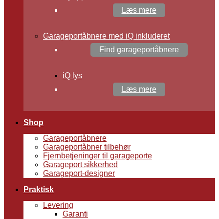
Læs mere
Garageportåbnere med iQ inkluderet
Find garageportåbnere
iQ lys
Læs mere
Shop
Garageportåbnere
Garageportåbner tilbehør
Fjernbetjeninger til garageporte
Garageport sikkerhed
Garageport-designer
Praktisk
Levering
Garanti