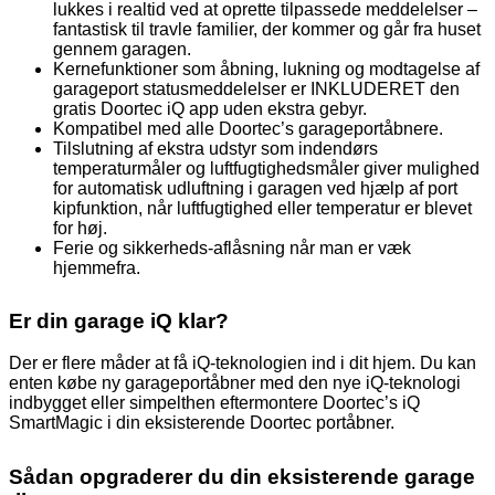
lukkes i realtid ved at oprette tilpassede meddelelser –
fantastisk til travle familier, der kommer og går fra huset
gennem garagen.
Kernefunktioner som åbning, lukning og modtagelse af
garageport statusmeddelelser er INKLUDERET den
gratis Doortec iQ app uden ekstra gebyr.
Kompatibel med alle Doortec’s garageportåbnere.
Tilslutning af ekstra udstyr som indendørs
temperaturmåler og luftfugtighedsmåler giver mulighed
for automatisk udluftning i garagen ved hjælp af port
kipfunktion, når luftfugtighed eller temperatur er blevet
for høj.
Ferie og sikkerheds-aflåsning når man er væk
hjemmefra.
Er din garage iQ klar?
Der er flere måder at få iQ-teknologien ind i dit hjem. Du kan
enten købe ny garageportåbner med den nye iQ-teknologi
indbygget eller simpelthen eftermontere Doortec’s iQ
SmartMagic i din eksisterende Doortec portåbner.
Sådan opgraderer du din eksisterende garage