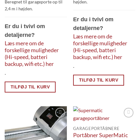
Beregnet til garageporte op til
højden.
2,4 m i højden.
Er du i tvivl om
Er du i tvivl om
detaljerne?
detaljerne?
Læs mere om de
Læs mere om de
forskellige muligheder
forskellige muligheder
(Hi-speed, batteri
(Hi-speed, batteri
backup, wifi etc.) her
backup, wifi etc.) her
.
.
TILFØJ TIL KURV
TILFØJ TIL KURV
Add to
Add to
Wishlist
Wishlist
GARAGEPORTÅBNERE
Portåbner SuperMatic