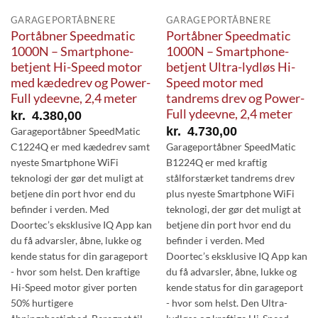
GARAGEPORTÅBNERE
GARAGEPORTÅBNERE
Portåbner Speedmatic
Portåbner Speedmatic
1000N – Smartphone-
1000N – Smartphone-
betjent Hi-Speed motor
betjent Ultra-lydløs Hi-
med kædedrev og Power-
Speed motor med
Full ydeevne, 2,4 meter
tandrems drev og Power-
Full ydeevne, 2,4 meter
kr.
4.380,00
kr.
4.730,00
Garageportåbner SpeedMatic
C1224Q er med kædedrev samt
Garageportåbner SpeedMatic
nyeste Smartphone WiFi
B1224Q er med kraftig
teknologi der gør det muligt at
stålforstærket tandrems drev
betjene din port hvor end du
plus nyeste Smartphone WiFi
befinder i verden. Med
teknologi, der gør det muligt at
Doortec’s eksklusive IQ App kan
betjene din port hvor end du
du få advarsler, åbne, lukke og
befinder i verden. Med
kende status for din garageport
Doortec’s eksklusive IQ App kan
- hvor som helst. Den kraftige
du få advarsler, åbne, lukke og
Hi-Speed motor giver porten
kende status for din garageport
50% hurtigere
- hvor som helst. Den Ultra-