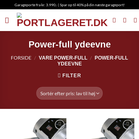
Fortsæt
Garageporte fra kr. 3.990,- | Spar op til 40% på din næste garageport!
til
indhold
Power-full ydeevne
FORSIDE
/
/
VARE POWER-FULL
POWER-FULL
YDEEVNE
FILTER
Add to
Add to
Wishlist
Wishlist