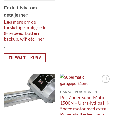
Er du i tvivl om
detaljerne?
Læs mere om de
forskellige muligheder
(Hi-speed, batteri
backup, wifi etc.) her
.
TILFØJ TIL KURV
Add to
Add to
Wishlist
Wishlist
GARAGEPORTÅBNERE
Portåbner SuperMatic
1500N – Ultra-lydløs Hi-
Speed motor med extra
Power-Full ydeevne, 5