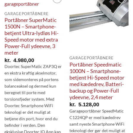
Add to
Add to
Wishlist
Wishlist
GARAGEPORTÅBNERE
Portåbner SuperMatic
1500N – Smartphone-
betjent Ultra-lydløs Hi-
Speed motor med extra
Power-Full ydeevne, 3
meter
GARAGEPORTÅBNERE
kr.
4.980,00
Portåbner Speedmatic
Doortec SuperMatic ZAP3Q er
1000N – Smartphone-
en ekstra kraftig akselmotor,
betjent Hi-Speed motor
som sidemonteres på portens
med kædedrev, Batteri-
balanceaksel og dermed kun
backup og Power-Full
beregnet til porte med
ydeevne, 2,4 meter
torsionsfjeder system. Med
kr.
5.128,00
Doortec Smartphone WiFi
Garageportåbner SpeedMatic
teknologi er det muligt at
C1224QP er med kædedrev
betjene din port, hvor end du
samt nyeste Smartphone WiFi
befinder i verden. Den
teknologi der gør det muligt at
eksklusive Doortec IQ App kan