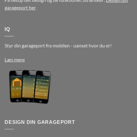
garageport her
IQ
Styr din garageport fra mobilen - uanset hvor du er!
Læs mere
DESIGN DIN GARAGEPORT