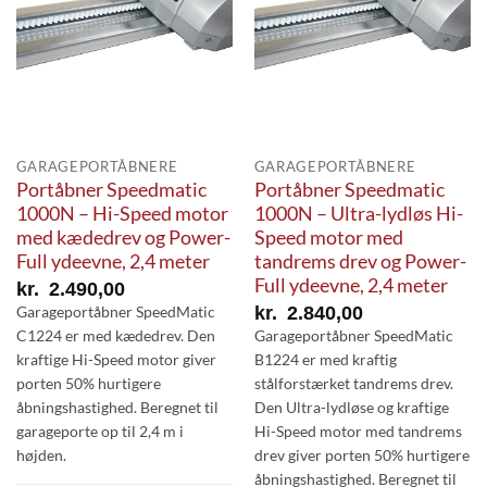
GARAGEPORTÅBNERE
GARAGEPORTÅBNERE
Portåbner Speedmatic
Portåbner Speedmatic
1000N – Hi-Speed motor
1000N – Ultra-lydløs Hi-
med kædedrev og Power-
Speed motor med
Full ydeevne, 2,4 meter
tandrems drev og Power-
Full ydeevne, 2,4 meter
kr.
2.490,00
kr.
2.840,00
Garageportåbner SpeedMatic
C1224 er med kædedrev. Den
Garageportåbner SpeedMatic
kraftige Hi-Speed motor giver
B1224 er med kraftig
porten 50% hurtigere
stålforstærket tandrems drev.
åbningshastighed. Beregnet til
Den Ultra-lydløse og kraftige
garageporte op til 2,4 m i
Hi-Speed motor med tandrems
højden.
drev giver porten 50% hurtigere
åbningshastighed. Beregnet til