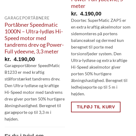
meter
kr.
4.190,00
GARAGEPORTÅBNERE
Doortec SuperMatic ZAP5 er
Portåbner Speedmatic
en extra kraftig akselmotor som
1000N – Ultra-lydløs Hi-
sidemonteres på portens
Speed motor med
balanceaksel og dermed kun
tandrems drev og Power-
beregnet til porte med
Full ydeevne, 3,3 meter
torsionsfjeder system. Den
kr.
4.190,00
Ultra-lydløse og extra kraftige
Garageportåbner SpeedMatic
Hi-Speed akselmotor giver
B1233 er med kraftig
porten 50% hurtigere
stålforstærket tandrems drev.
åbningshastighed. Beregnet til
Den Ultra-lydløse og kraftige
ledhejseporte op til 5 m i
Hi-Speed motor med tandrems
højden.
drev giver porten 50% hurtigere
åbningshastighed. Beregnet til
TILFØJ TIL KURV
garageporte op til 3,3 m i
højden.
Er du i tvivl om