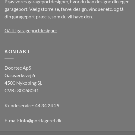
Prøv vores garageportdesigner, hvor du kan designe din egen
garageport. Vælg størrelse, farve, design, vinduer etc. og få
din garageport præcis, som du vil have den.
Gå til garageportdesigner
KONTAKT
Doortec ApS
Gasværksvej 6
4500 Nykøbing Sj.
CVR.: 30068041
Kundeservice:
44 34 24 29
E-mail:
info@portlageret.dk