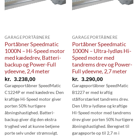
GARAGEPORTÅBNERE
GARAGEPORTÅBNERE
Portåbner Speedmatic
Portåbner Speedmatic
1000N – Hi-Speed motor
1000N – Ultra-lydløs Hi-
med kædedrev, Batteri-
Speed motor med
backup og Power-Full
tandrems drev og Power-
ydeevne, 2,4 meter
Full ydeevne, 2,7 meter
kr.
3.238,00
kr.
3.290,00
Garageportåbner SpeedMatic
Garageportåbner SpeedMatic
C1224P er med kædedrev. Den
B1227 er med kraftig
kraftige Hi-Speed motor giver
stålforstærket tandrems drev.
porten 50% hurtigere
Den Ultra-lydløse og kraftige
åbningshastighed. Batteri-
Hi-Speed motor med tandrems
backup giver dig den ekstra
drev giver porten 50% hurtigere
tryghed ved at kunne betjene
åbningshastighed. Beregnet til
porte selv under strømsvigt.
garageporte op til 2,7 m i