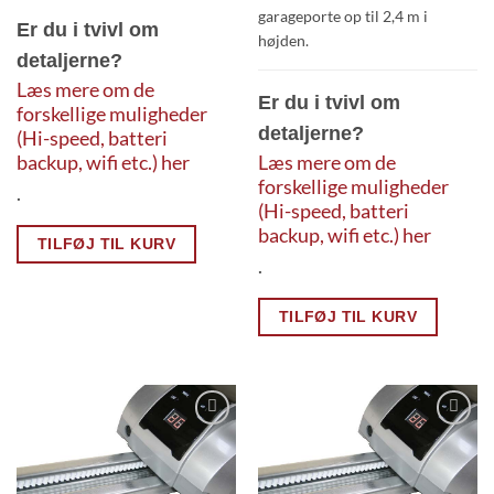
garageporte op til 2,4 m i
Er du i tvivl om
højden.
detaljerne?
Læs mere om de
Er du i tvivl om
forskellige muligheder
detaljerne?
(Hi-speed, batteri
backup, wifi etc.) her
Læs mere om de
forskellige muligheder
.
(Hi-speed, batteri
backup, wifi etc.) her
TILFØJ TIL KURV
.
TILFØJ TIL KURV
Add to
Add to
Wishlist
Wishlist