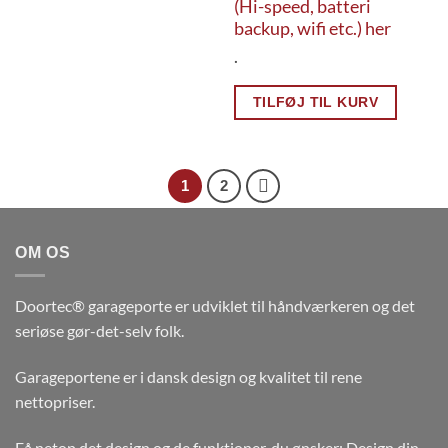
(Hi-speed, batteri
backup, wifi etc.) her
.
TILFØJ TIL KURV
1
2
OM OS
Doortec® garageporte er udviklet til håndværkeren og det
seriøse gør-det-selv folk.
Garageportene er i dansk design og kvalitet til rene
nettopriser.
Få netop det design og de funktioner, du ønsker:
Design din