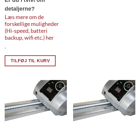
detaljerne?
Læs mere om de
forskellige muligheder
(Hi-speed, batteri
backup, wifi etc.) her
.
TILFØJ TIL KURV
Add to
Add to
Wishlist
Wishlist