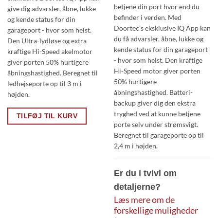
betjene din port hvor end du
give dig advarsler, åbne, lukke
befinder i verden. Med
og kende status for din
Doortec’s eksklusive IQ App kan
garageport - hvor som helst.
du få advarsler, åbne, lukke og
Den Ultra-lydløse og extra
kende status for din garageport
kraftige Hi-Speed akelmotor
- hvor som helst. Den kraftige
giver porten 50% hurtigere
Hi-Speed motor giver porten
åbningshastighed. Beregnet til
50% hurtigere
ledhejseporte op til 3 m i
åbningshastighed. Batteri-
højden.
backup giver dig den ekstra
tryghed ved at kunne betjene
TILFØJ TIL KURV
porte selv under strømsvigt.
Beregnet til garageporte op til
2,4 m i højden.
Er du i tvivl om
detaljerne?
Læs mere om de
forskellige muligheder