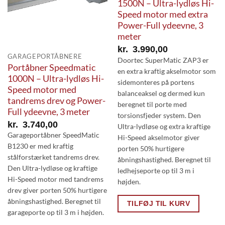
1500N – Ultra-lydløs Hi-
Speed motor med extra
Power-Full ydeevne, 3
meter
kr.
3.990,00
GARAGEPORTÅBNERE
Doortec SuperMatic ZAP3 er
Portåbner Speedmatic
en extra kraftig akselmotor som
1000N – Ultra-lydløs Hi-
sidemonteres på portens
Speed motor med
balanceaksel og dermed kun
tandrems drev og Power-
beregnet til porte med
Full ydeevne, 3 meter
torsionsfjeder system. Den
kr.
3.740,00
Ultra-lydløse og extra kraftige
Garageportåbner SpeedMatic
Hi-Speed akselmotor giver
B1230 er med kraftig
porten 50% hurtigere
stålforstærket tandrems drev.
åbningshastighed. Beregnet til
Den Ultra-lydløse og kraftige
ledhejseporte op til 3 m i
Hi-Speed motor med tandrems
højden.
drev giver porten 50% hurtigere
åbningshastighed. Beregnet til
TILFØJ TIL KURV
garageporte op til 3 m i højden.