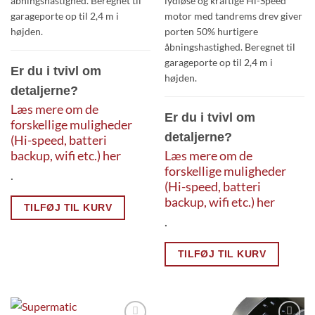
åbningshastighed. Beregnet til
lydløse og kraftige Hi-Speed
garageporte op til 2,4 m i
motor med tandrems drev giver
højden.
porten 50% hurtigere
åbningshastighed. Beregnet til
garageporte op til 2,4 m i
Er du i tvivl om
højden.
detaljerne?
Læs mere om de
Er du i tvivl om
forskellige muligheder
detaljerne?
(Hi-speed, batteri
backup, wifi etc.) her
Læs mere om de
forskellige muligheder
.
(Hi-speed, batteri
backup, wifi etc.) her
TILFØJ TIL KURV
.
TILFØJ TIL KURV