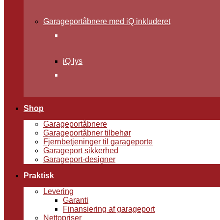
Garageportåbnere med iQ inkluderet
iQ lys
Shop
Garageportåbnere
Garageportåbner tilbehør
Fjernbetjeninger til garageporte
Garageport sikkerhed
Garageport-designer
Praktisk
Levering
Garanti
Finansiering af garageport
Nettopriser