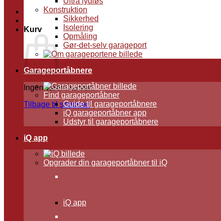
Ultra lydløs
Konstruktion
Sikkerhed
Isolering
Kurv
Opmåling
Gør-det-selv garageport
Garageportåbnere
Ingen varer i kurven.
Find garageportåbner
Guide til garageportåbnere
Tilbage til shoppen
iQ garageportåbner app
Udstyr til garageportåbnere
iQ app
Opgrader din garageportåbner til iQ
iQ app