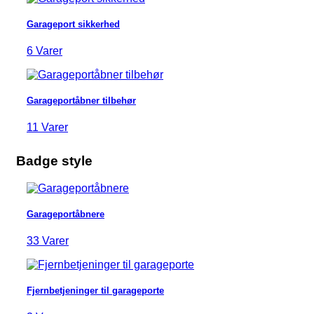
Garageport sikkerhed
6 Varer
Garageportåbner tilbehør
11 Varer
Badge style
Garageportåbnere
33 Varer
Fjernbetjeninger til garageporte