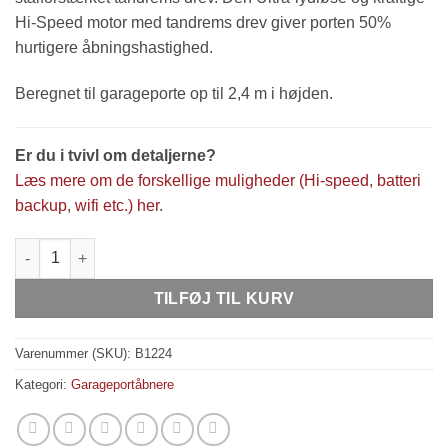
Hi-Speed motor med tandrems drev giver porten 50%
hurtigere åbningshastighed.
Beregnet til garageporte op til 2,4 m i højden.
Er du i tvivl om detaljerne?
Læs mere om de forskellige muligheder (Hi-speed, batteri
backup, wifi etc.) her
.
Portåbner Speedmatic 1000N - Ultra-lydløs Hi-Speed motor med 
TILFØJ TIL KURV
Varenummer (SKU):
B1224
Kategori:
Garageportåbnere