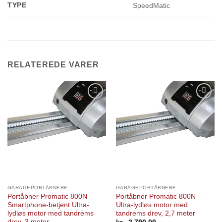
TYPE
SpeedMatic
RELATEREDE VARER
Add to
Add to
Wishlist
Wishlist
GARAGEPORTÅBNERE
GARAGEPORTÅBNERE
Portåbner Promatic 800N –
Portåbner Promatic 800N –
Smartphone-betjent Ultra-
Ultra-lydløs motor med
lydløs motor med tandrems
tandrems drev, 2,7 meter
drev, 3 meter