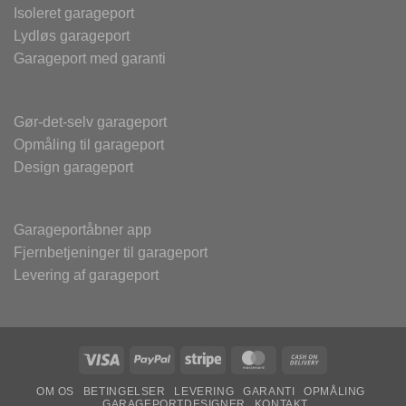
Isoleret garageport
Lydløs garageport
Garageport med garanti
Gør-det-selv garageport
Opmåling til garageport
Design garageport
Garageportåbner app
Fjernbetjeninger til garageport
Levering af garageport
Visa
PayPal
Stripe
MasterCard
Cash
On
OM OS
BETINGELSER
LEVERING
GARANTI
OPMÅLING
Delivery
GARAGEPORTDESIGNER
KONTAKT