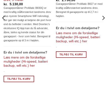
kr.
2.790,00
kr.
5.130,00
Garageportåbner ProMatic B827 er med
Garageportåbner ProMatic B830Q er
kraftig stålforstærket tandrems drev.
med kraftig stålforstærket tandrems drev
Beregnet til garageporte op til 2,7 m i
plus nyeste Smartphone WiFi teknologi,
højden.
der gør det muligt at betjene din port hvor
end du befinder i verden. Med Doortec’s
Er du i tvivl om detaljerne?
eksklusive IQ App kan du få advarsler,
åbne, lukke og kende status for din
Læs mere om de forskellige
garageport - hvor som helst. Beregnet til
muligheder (Hi-speed, batteri
garageporte op til 3 m i højden.
backup, wifi etc.) her
.
Er du i tvivl om detaljerne?
TILFØJ TIL KURV
Læs mere om de forskellige
muligheder (Hi-speed, batteri
backup, wifi etc.) her
.
TILFØJ TIL KURV