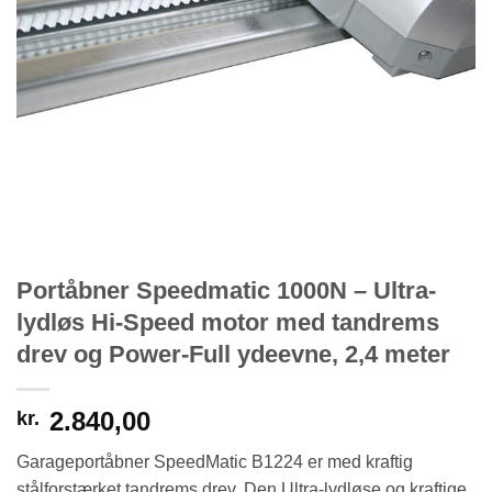
Portåbner Speedmatic 1000N – Ultra-
lydløs Hi-Speed motor med tandrems
drev og Power-Full ydeevne, 2,4 meter
2.840,00
kr.
Garageportåbner SpeedMatic B1224 er med kraftig
stålforstærket tandrems drev. Den Ultra-lydløse og kraftige